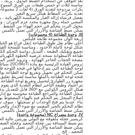
بعد التوقف عن استخدام الضبط اليدوي ، يربك ، 
مناسبة لثلاث أو خمس طبقات من الورق المموج ، 
بكرات مزدوجة لتغذية الورق (4 لفات 2 مجموعات) ، بكرات التغذية العلوية تتكون من الفولاذ الصلب المطلي بالمطاط المقاوم للارتداء ، بصلابة 30 فولت.
تغذية بكرات المطاط هيكل سريع التغير.
بفضل فرشاة إزالة الغبار والمكنسة الكهربائية ،
المشي حملة رمح مجهزة محدد عزم الدوران ، وت
محول التردد يتحكم في حجم الهواء من الشفط.
و
يمكن ضبط الشاشة والأزرار التي تعمل باللمس 
III.
وحدة الطباعة (4 مجموعات)
أربعة ألوان مجموعة طابعة فليكس.
أعلى نظام نقل طوق الطباعة (نقل فراغ هو الخيار
شكل لوحة كاملة الأخدود ، ومناسبة للنسخة القيا
تجميع وتفكيك الطبعة ، التبديل دواسة التحكم ال
طباعة الأسطوانة نسخة عرضية الخطوة الكهربائية ، نطاق 5
مضخة الحجاب الحاجز الهوائية ، وتزويد الحبر الم
تروس القيادة الرئيسية مع مادة 20CrMoTi سبائك الصلب ، بعد هدأ والتبريد عالية التردد ، طحن والعتاد.
لوحة الطباعة التي يتم إدخالها في فتحة اللوحة 
يمكن التحكم في تحميل وتفريغ لوحة الطباعة بوا
فتحة لوحة الطباعة بأكملها مناسبة لشريط تعليق لوحة ا
مجهزة زر الطوارئ لتحميل وتفريغ لوحة الطباعة.
تم اعتماد وظيفة التأخير لنظام التغذية الذي يقوم ت
هيكل التروس الكوكبي مع 360º قابل للتعديل بدقة لسجل الطباعة.
سجل الطباعة والمراجع الطباعة محوسبة مع إدارة
إصلاح السجل يتم التحكم فيه بالهواء المضغوط ب
بناء.
عندما يتم فتح الوحدات أو تسجيلها ، سوف 
نظام التحكم بالحبر المعتمد مع ضوء الإنذار والج
يمكن ضبط الشاشة والأزرار التي تعمل باللمس 
IV.
وحدة مصراع NC (مجموعة واحدة)
كريسير عجلة ملفوفة مع البولي يوريثين عالية الج
يتم ضبط المسافة بين عجلة التجعيد وعجلة الضغط المسبق 
يمكن ضبط الشاشة والأزرار التي تعمل باللمس 
التجعيد ، إلخ.