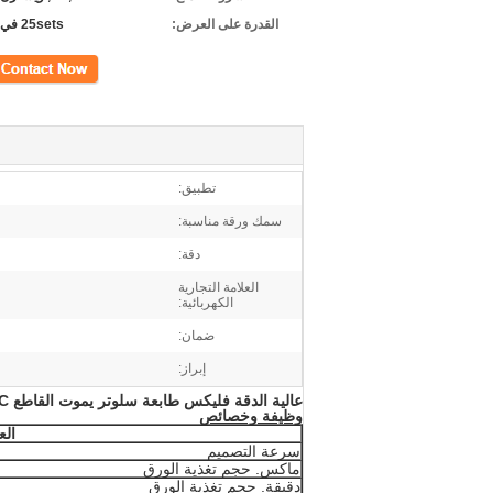
القدرة على العرض:
25sets في الشهر
اتصل
تطبيق:
سمك ورقة مناسبة:
دقة:
العلامة التجارية
الكهربائية:
ضمان:
إبراز:
عالية الدقة فليكس طابعة سلوتر يموت القاطع PLC التحكم للكرتون المموج
وظيفة وخصائص
الع
سرعة التصميم
ماكس.
حجم تغذية الورق
دقيقة.
حجم تغذية الورق