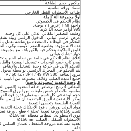
ماكس.
حجم الطباعة
سمك ورقة مناسبة
طباعة الأسطوانة القطر الخارجي
أولا مجموعة آلة كاملة
نظام التحكم في الكمبيوتر.
واجهة HMI (عرض) 7 بوصة.
999 أوامر سعة الذاكرة.
وظيفة التصفير التلقائي الذكي على كل وحدة.
عرض الرسم البياني ، الدخول الرقمي وبيئة تشغي
التحكم في الوظائف المتعددة مع شاشة تعمل باللمس و PLC ، نظام موثوق ، معدل عطل منخفض ،
هذه الآلة مزودة بخاصية الصفر الأوتوماتيكي ، الضب
قابض الماكينة يتحكم فيه بالكهرباء ، مع مجموعة 
جهاز تشابك هوائي
إغلاق نظام التحكم في حلقة بين نظام الحبر و Anilox لفة لأعلى / لأسفل وحدة التغذية.
بمحركات جميع الوحدات - تسجيل المغذية والطابعات و slotter و يموت القاطع
التحكم الآلي في حركة وحدة التشغيل والإيقاف.
م
يتم التحكم في المحرك الرئيسي بواسطة محول الت
مزود الطاقة: 380 V / 50HZ / 3PH / 49 KW.
جميع أعمدة الصلب وفائف مصنوعة من أنابيب الص
II.
وحدة التغذية (مجموعة واحدة)
التلقائي 4 رمح الرصاص حافة المغذية (الصين العلامة التجارية)
مناسبة لثلاث أو خمس طبقات من الورق المموج ، 
حجم لوحة في كل قسم ، وضمان قدرة قوة الفراغ 
يمكن لآلية تغذية الورق المتقدمة أن تقلل من ظ
التغذية الطبيعية وتخطي التغذية.
مواد البولي يوريثين ، قوة الاحتكاك عجلة التغذية 
تثبيت Ø156 ورقة تغذية عجلة 4 قطع ، ورقة تغذية الأسطوانة هيكل تتحرك بسرعة.
فوق الأسطوانة: المطاط مغطاة Ø156mm
الأسطوانة السفلى: الصلب Ø156mm
تغذية مساعدة مروحة الشفط ، لضمان السلس في 
دقة.