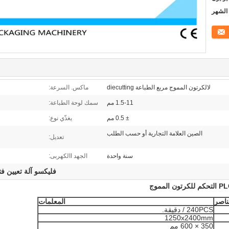
لالكرتون المموج مربع الطباعة diecutting
ماكس. السرعة:
1.5-11 مم
سمك لوحة الطباعة:
± 0.5 مم
يغذّي نوع:
الصين العلامة التجارية أو حسب الطلب
تعديل:
سنة واحدة
الجهد االكهربى:
فليكسو آلة تعيين ف
ناصر
المعلمات
240PCS / دقيقة.
1250x2400mm
350 × 600 مم