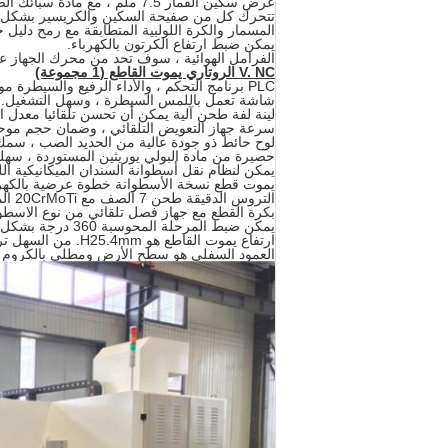
عرض سكين القمار 7.5 ملم ، مع مادة سبائك الصلب ، بعد المعالجة الحرارية والطحن.
تتحرك كل من صفيحة السكين والكريسير بشكل متز
المسمار والكرة اللولبية المتطابقة مع رمح دليل
يمكن ضبط ارتفاع الكرتون بالكهرباء.
الفرامل الهوائية ، سوف تحد من محرك الجهاز ع
V. NC الروتاري يموت القاطع (1 مجموعة)
PLC برنامج التحكم ، والأداء الرفيع والسيطرة موثوقة.
شاشة تعمل باللمس السيطرة ، وسهل التشغيل.
لينة لفة طحن آلية يمكن أن تحسن تلقائيا معدل
سرعة جهاز التعويض التلقائي ، وضمان حجم موح
لوح حائط ذو جودة عالية من الحديد الصب ، سمك 50 مم
حصيرة من مادة البولي يوريثين المستوردة ، سهلة 
يمكن لنظام نقل أسطوانة السندان الميكانيكية اللينة أن يتحرك أفقيًا بأكثر من 
يموت قطع نسخة الأسطوانة خطوة عرضية بالكهرباء ، 
التروس الدقيقة طحن 7 الصف مع 20CrMoTi المواد ، سمك 60MM ، صلابة 60 ~ 65 ، وانخفاض مستوى الضجيج ، والدقة العالية.
بكرة القطع مع جهاز فصل تلقائي من نوع الاسطوا
يمكن ضبط المرحلة المحوسبة 360 درجة بشكل عشوائي وسريع ودقيق.
ارتفاع يموت القاطع هو H25.4mm.
من السهل تر
العمود السفلي هو سطح الأرض ومطلي بالكروم ،