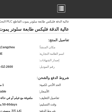
عالية الدقة فليكس طابعة سلوتر يموت القاطع PLC التحكم للكرتون المموج
عالية الدقة فليكس طابعة سلوتر يموت القاطع PLC التحكم لل
تفاصيل المنتج:
مكان المنشأ:
Cangzhou, الصين
اسم العلامة التجارية:
ME
إصدار الشهادات:
رقم الموديل:
-GZ-2600
شروط الدفع والشحن:
الحد الأدنى لكمية:
1 مجموعة
الأسعار:
iable
تفاصيل التغليف:
ملفوفة مع فيلم أو في حالة
وقت التسليم:
50-60days بعد إيداع
شروط الدفع:
T/T, L/C, ويسترن يونيون