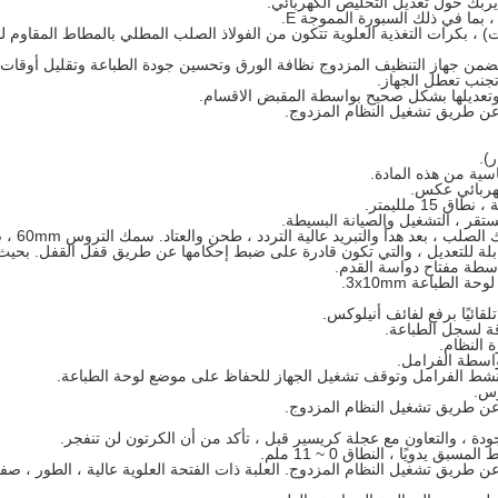
يربك حول تعديل التخليص الكهربائي.
بما في ذلك السبورة المموجة E.
 يضمن جهاز التنظيف المزدوج نظافة الورق وتحسين جودة الطباعة وتقليل أوقات 
جنب تعطل الجهاز.
تعديلها بشكل صحيح بواسطة المقبض الاقسام.
عن طريق تشغيل النظام المزدوج.
).
سية من هذه المادة.
كهربائي عكس.
1 ملليمتر.
ستقر ، التشغيل والصيانة البسيطة.
سمك التروس 60mm ، صلابة 60 ~ 65.
قابلة للتعديل ، والتي تكون قادرة على ضبط إحكامها عن طريق قفل القفل.
بحيث 
سطة مفتاح دواسة القدم.
لطباعة 3x10mm.
لقائيًا برفع لفائف أنيلوكس.
 النظام.
واسطة الفرامل.
تنشط الفرامل وتوقف تشغيل الجهاز للحفاظ على موضع لوحة الطباعة.
رس.
عن طريق تشغيل النظام المزدوج.
ودة ، والتعاون مع عجلة كريسير قبل ، تأكد من أن الكرتون لن تنفجر.
يدويًا ، النطاق 0 ~ 11 ملم.
عن طريق تشغيل النظام المزدوج.
العلبة ذات الفتحة العلوية عالية ، الطور ، ص