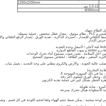
1250x2200mm
1.5-11 مم
Ø380mm
ل النظام سهلة.
 عملية بسيطة.
ط التلقائي للإصدار ، استرداد الذاكرة ، تغذية الورق ، إصدار الرفع التلقائي وال
جرس الإنذار.
 الدوارة.
ن أجل السلامة ، يصدر صوت مسموع أثناء تحرك الوحدات.
ردد المتغير ، توفير الطاقة ، انخفاض مستوى الضجيج.
لب عالية الجودة ، والأرض والكروم مطلي على وجه التحديد ، يعمل بثبات.
بما في ذلك السبورة المموجة E.
، وجعل الورق المقوى أكثر دقة.
اهرة الحظر بشكل كبير في عملية تغذية الكرتون.
كبيرة ، متانة طويلة.
لوحة منحنية ، يمكن ضبط حجم الهواء وفقا لحجم اللوحة في كل قسم ، وضمان