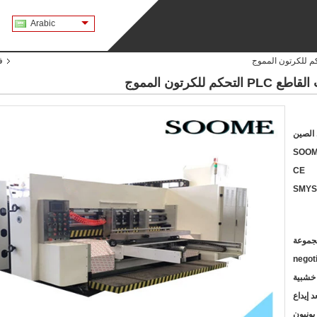
Arabic
ف
كرتون المموج
SOO
CE
SMYS
negot
 خشبية