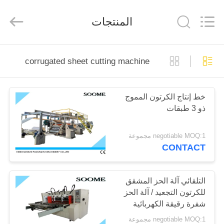
HEBEI
SOOME
PACKAGING
المنتجات
MACHINERY
CO.,LTD.
All
Rights
Reserved.
المنزل
corrugated sheet cutting machine
المنتجات
خط إنتاج الكرتون المموج
ذو 3 طبقات
حولنا
negotiable MOQ:1 مجموعة
جولة
CONTACT
في
المصنع
التلقائي آلة الحز المشقق
للكرتون التجعيد / آلة الحز
شفرة رقيقة الكهربائية
مراقبة
negotiable MOQ:1 مجموعة