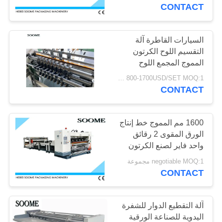
الجودة
CONTACT
اتصل
السيارات القاطرة آلة
التقسيم اللوح الكرتون
بنا
المموج المجمع اللوح
800-1700USD/SET MOQ:1 مجموعة
اطلب
CONTACT
اقتباس
1600 مم المموج خط إنتاج
VR
الورق المقوى 2 رقائق
واحد فاير لصنع الكرتون
negotiable MOQ:1 مجموعة
خريطة
CONTACT
الموقع
آلة التقطيع الدوار للشفرة
سياسة
اليدوية للصناعة الورقية